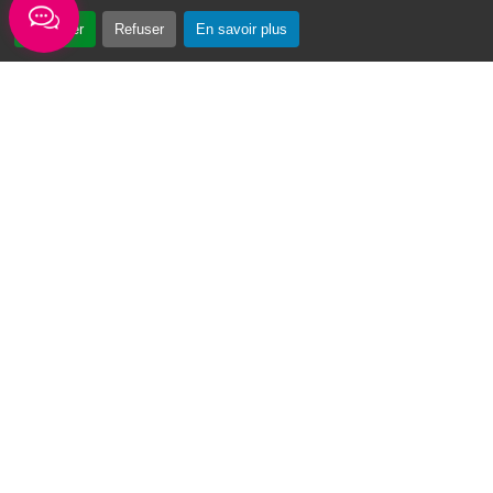
Accepter
Refuser
En savoir plus
« Vin Swé o Moul » : un tournoi de basketball au cœur du Moule
Du 3 au 7 août 2026, la première édition du
tournoi de basketball « Vin Swé o Moul » se
déroulera sur la place de la...