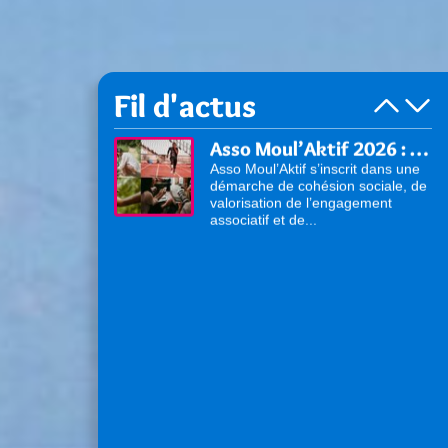
Fil d'actus
Asso Moul’Aktif 2026 : venez présenter vos activités !
Asso Moul’Aktif s’inscrit dans une
démarche de cohésion sociale, de
valorisation de l’engagement
associatif et de...