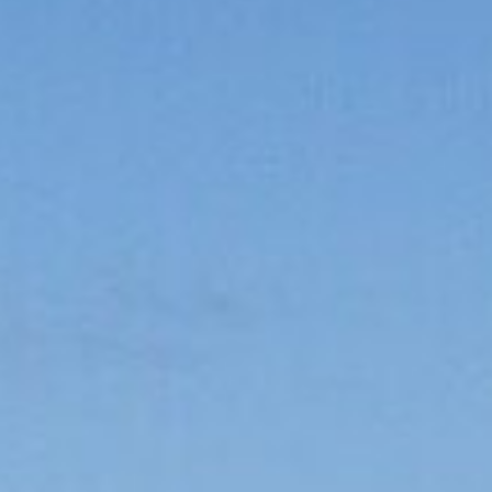
Mise en service du dispositif d’alerte en cas de tsunami
La Ville du Moule informe ses
administrés de l’installation d’une
sirène d’alerte tsunami sur le
clocher de l’église...