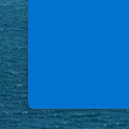
Communiqué SINNOVAL
Le Président du SINNOVAL et
l’ensemble des membres du
Comité Syndical tiennent à