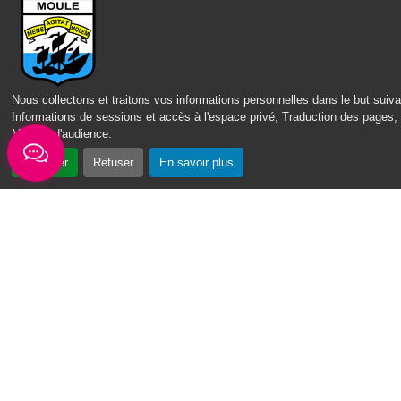
Nous collectons et traitons vos informations personnelles dans le but suiva
Informations de sessions et accès à l'espace privé, Traduction des pages,
Mesure d'audience
.
Accepter
Refuser
En savoir plus
CONTACT
MENTIONS LÉGALES
POLITIQUE DE CONFIDENTIALITÉ
ACCESSIBILITÉ : PARTIELLEMENT CONFORME
PLAN DU SITE
GÉRER
LES COOKIES
IPEOS I-
2022 – 2026 © lemoule.fr | Tous droits réservés | Réalisé par
SOLUTIONS