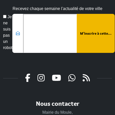
Recevez chaque semaine l'actualité de votre ville
Veuillez laisser ce champ vide :
Email
Je
*
ne
suis
pas
un
robot
Nous contacter
Mairie du Moule,