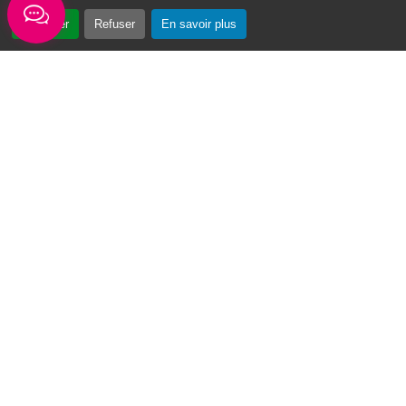
Accepter
Refuser
En savoir plus
« Vin Swé o Moul » : un tournoi de basketball au cœur du Moule
Du 3 au 7 août 2026, la première édition du
tournoi de basketball « Vin Swé o Moul » se
déroulera sur la place de la...