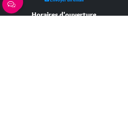
Horaires d'ouverture
Lundi - mardi - jeudi :
de 8h à 13h et de 14h à 17h
Mercredi : de 7h30 à 13h30
Vendredi : de 8h à 13h
Intercommunalité
Communauté d’agglomération du Nord Grande-Terre
Nos sites
Portail des Médiathèques Nord Guadeloupe