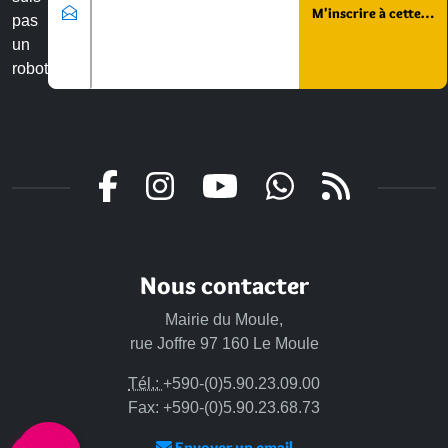
pas
un
robot
Nous contacter
Mairie du Moule,
rue Joffre 97 160 Le Moule
Tél.:
+590-(0)5.90.23.09.00
Fax: +590-(0)5.90.23.68.73
Envoyer un email