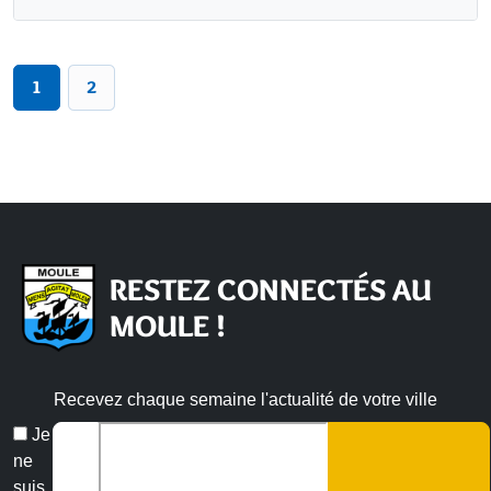
1
2
RESTEZ CONNECTÉS AU
MOULE !
Recevez chaque semaine l'actualité de votre ville
Veuillez laisser ce champ vide :
Email
Je
*
ne
suis