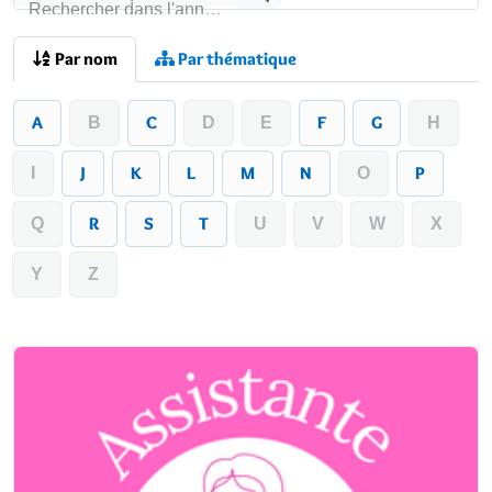
Rechercher
Rechercher dans l'annuaire
Par nom
Par thématique
A
C
F
G
B
D
E
H
J
K
L
M
N
P
I
O
R
S
T
Q
U
V
W
X
Y
Z