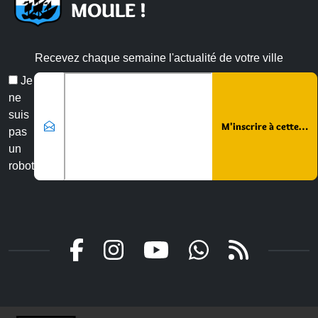
MOULE !
Recevez chaque semaine l'actualité de votre ville
Email
Je
*
ne
suis
pas
un
robot
Veuillez laisser ce champ vide :