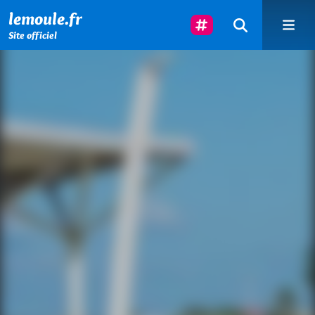
Menu principal
Contenu principal
Pied de page
Suivez-Nous
lemoule.fr
Site officiel