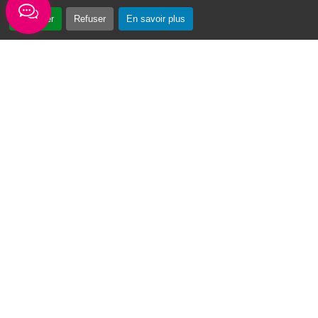
Accepter
Refuser
En savoir plus
« Vin Swé o Moul » : un tournoi de basketball au cœur du Moule
Du 3 au 7 août 2026, la première édition du
tournoi de basketball « Vin Swé o Moul » se
déroulera sur la place de la...