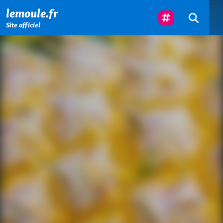
Menu principal
Contenu principal
Pied de page
Suivez-Nous
lemoule.fr
Site officiel