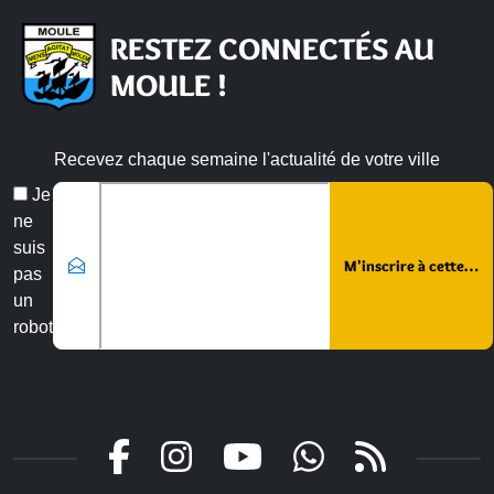
RESTEZ CONNECTÉS AU
MOULE !
Recevez chaque semaine l'actualité de votre ville
Veuillez laisser ce champ vide :
Email
Je
*
ne
suis
pas
un
robot