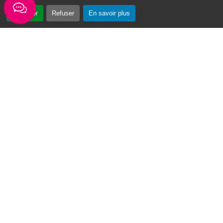
Accepter
Refuser
En savoir plus
« Vin Swé o Moul » : un tournoi de basketball au cœur du Moule
Du 3 au 7 août 2026, la première édition du
tournoi de basketball « Vin Swé o Moul » se
déroulera sur la place de la...