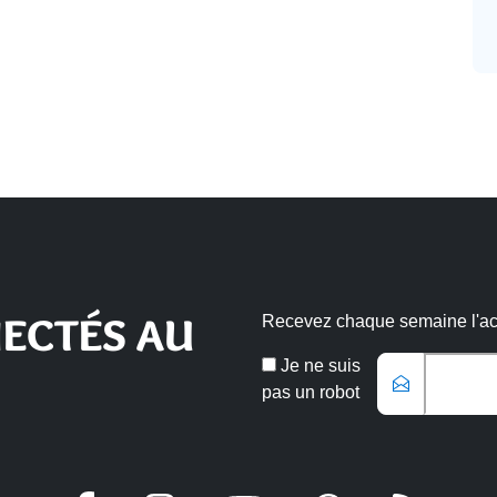
ECTÉS AU
Recevez chaque semaine l'actu
Email
Je ne suis
*
pas un robot
Veuillez laisser ce champ vide