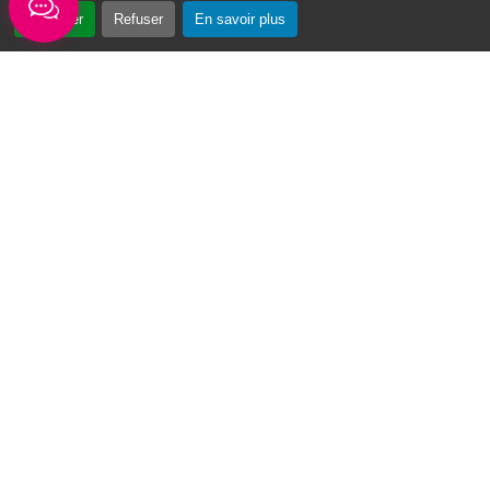
Accepter
Refuser
En savoir plus
« Vin Swé o Moul » : un tournoi de basketball au cœur du Moule
Du 3 au 7 août 2026, la première édition du
tournoi de basketball « Vin Swé o Moul » se
déroulera sur la place de la...