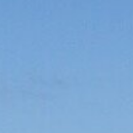
Mise en service du dispositif d’alerte en cas de tsunami
La Ville du Moule informe ses
administrés de l’installation d’une
sirène d’alerte tsunami sur le
clocher de l’église...