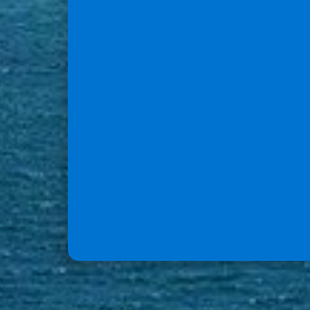
Communiqué SINNOVAL
Le Président du SINNOVAL et
l’ensemble des membres du
Comité Syndical tiennent à