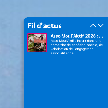
Fil d'actus
Asso Moul’Aktif 2026 : venez présenter vos activités !
Asso Moul’Aktif s’inscrit dans une
démarche de cohésion sociale, de
valorisation de l’engagement
associatif et de...