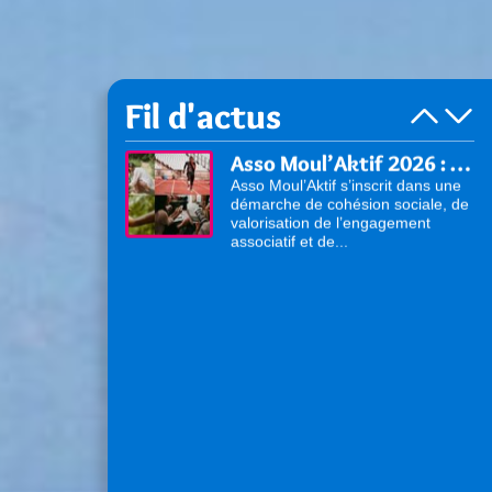
Fil d'actus
Asso Moul’Aktif 2026 : venez présenter vos activités !
Asso Moul’Aktif s’inscrit dans une
démarche de cohésion sociale, de
valorisation de l’engagement
associatif et de...