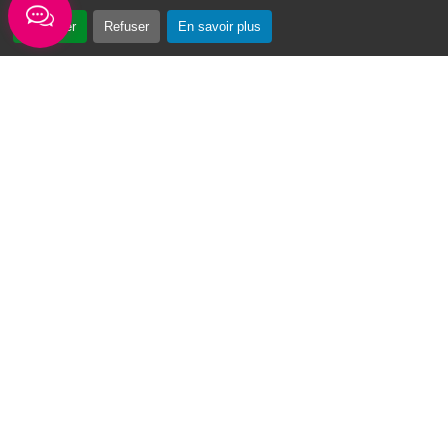
Accepter
Refuser
En savoir plus
« Vin Swé o Moul » : un tournoi de basketball au cœur du Moule
Du 3 au 7 août 2026, la première édition du
tournoi de basketball « Vin Swé o Moul » se
déroulera sur la place de la...