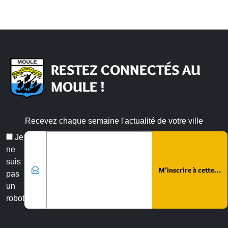
RESTEZ CONNECTÉS AU
MOULE !
Recevez chaque semaine l'actualité de votre ville
Email
Je
*
ne
suis
pas
un
robot
Veuillez laisser ce champ vide :