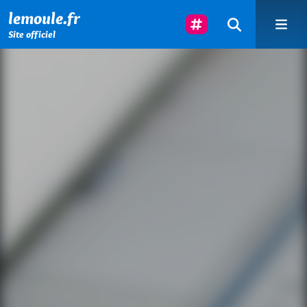
Menu principal
Contenu principal
Pied de page
Suivez-Nous
lemoule.fr
Site officiel