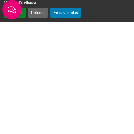
Mesure d'audience
.
Accepter
Refuser
En savoir plus
« Vin Swé o Moul » : un tournoi de basketball au cœur du Moule
Du 3 au 7 août 2026, la première édition du
tournoi de basketball « Vin Swé o Moul » se
déroulera sur la place de la...