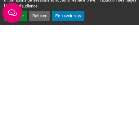
Informations de sessions et accès à l'espace privé, Traduction des pages,
Mesure d'audience
.
Accepter
Refuser
En savoir plus
« Vin Swé o Moul » : un tournoi de basketball au cœur du Moule
Du 3 au 7 août 2026, la première édition du
tournoi de basketball « Vin Swé o Moul » se
déroulera sur la place de la...