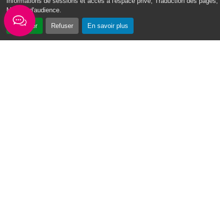
Informations de sessions et accès à l'espace privé, Traduction des pages,
Mesure d'audience
.
Accepter
Refuser
En savoir plus
« Vin Swé o Moul » : un tournoi de basketball au cœur du Moule
Du 3 au 7 août 2026, la première édition du
tournoi de basketball « Vin Swé o Moul » se
déroulera sur la place de la...