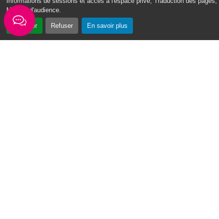
Informations de sessions et accès à l'espace privé, Traduction des pages,
Mesure d'audience
.
Accepter
Refuser
En savoir plus
« Vin Swé o Moul » : un tournoi de basketball au cœur du Moule
Du 3 au 7 août 2026, la première édition du
tournoi de basketball « Vin Swé o Moul » se
déroulera sur la place de la...