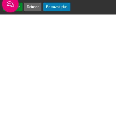
Accepter
Refuser
En savoir plus
« Vin Swé o Moul » : un tournoi de basketball au cœur du Moule
Du 3 au 7 août 2026, la première édition du
tournoi de basketball « Vin Swé o Moul » se
déroulera sur la place de la...