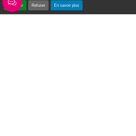
Accepter
Refuser
En savoir plus
« Vin Swé o Moul » : un tournoi de basketball au cœur du Moule
Du 3 au 7 août 2026, la première édition du
tournoi de basketball « Vin Swé o Moul » se
déroulera sur la place de la...