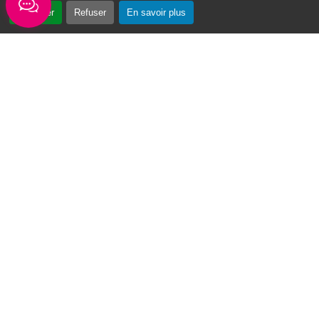
Accepter
Refuser
En savoir plus
« Vin Swé o Moul » : un tournoi de basketball au cœur du Moule
Du 3 au 7 août 2026, la première édition du
tournoi de basketball « Vin Swé o Moul » se
déroulera sur la place de la...