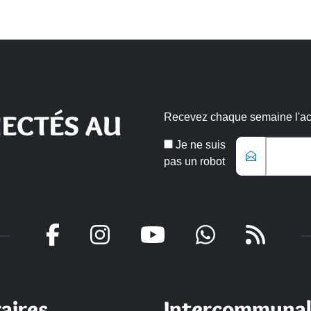
ECTÉS AU
Recevez chaque semaine l'actu
Email
Je ne suis
*
pas un robot
Veuillez laisser ce champ vide
aires
Intercommunal