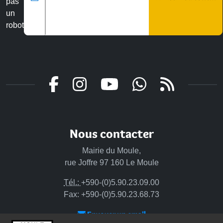
pas
un
robot
Veuillez laisser ce champ vide :
Nous contacter
Mairie du Moule,
rue Joffre 97 160 Le Moule
Tél.:
+590-(0)5.90.23.09.00
Fax: +590-(0)5.90.23.68.73
Envoyer un email