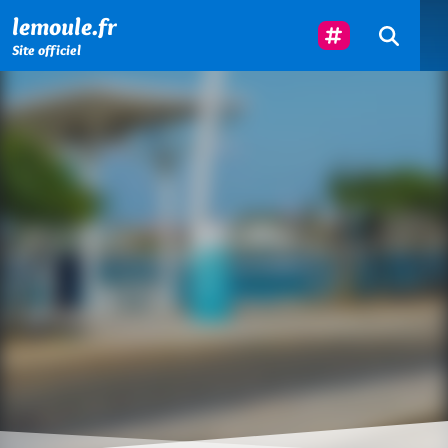
Menu principal
Contenu principal
Pied de page
Suivez-Nous
lemoule.fr
Site officiel