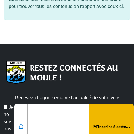
pour trouver tous les contenus en rapport avec ceux-ci.
RESTEZ CONNECTÉS AU
MOULE !
Recevez chaque semaine l'actualité de votre ville
Veuillez laisser ce champ vide :
Email
Je
*
ne
suis
pas