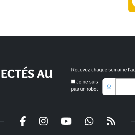
ECTÉS AU
Recevez chaque semaine l'actu
Email
Je ne suis
*
pas un robot
Veuillez laisser ce champ vide