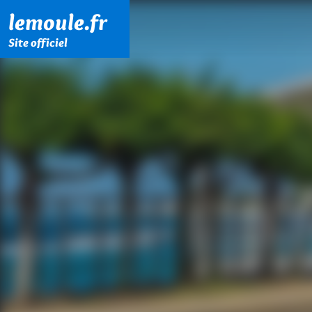
Menu principal
Contenu principal
Pied de page
lemoule.fr
Site officiel