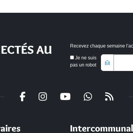
ECTÉS AU
Recevez chaque semaine l'actu
Veuillez laisse
Email
Je ne suis
*
pas un robot
aires
Intercommunal