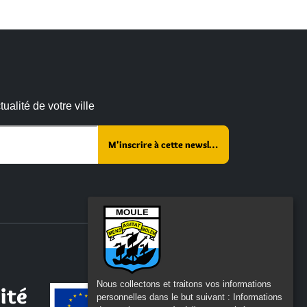
alité de votre ville
r ce champ vide :
Nous collectons et traitons vos informations
ité
personnelles dans le but suivant :
Informations