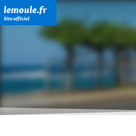
Menu principal
Contenu principal
Pied de page
lemoule.fr
Site officiel