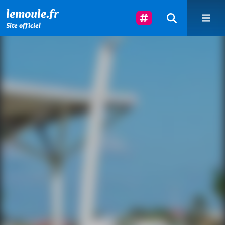
Menu principal
Contenu principal
Pied de page
Suivez-Nous
lemoule.fr
Site officiel