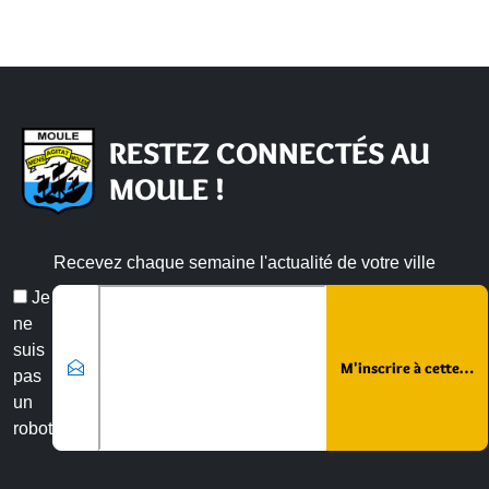
RESTEZ CONNECTÉS AU
MOULE !
Recevez chaque semaine l'actualité de votre ville
Email
Je
*
ne
suis
pas
un
robot
Veuillez laisser ce champ vide :