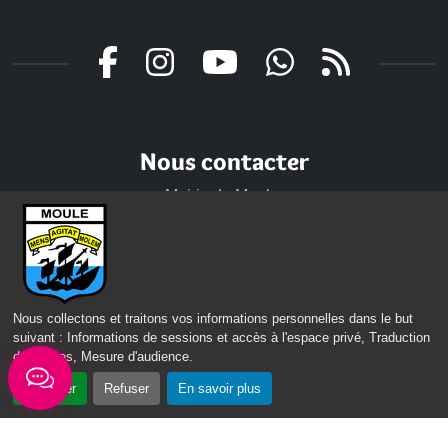
Nous contacter
Mairie du Moule,
rue Joffre 97 160 Le Moule
Tél.:
+590-(0)5.90.23.09.00
Fax: +590-(0)5.90.23.68.73
Nous collectons et traitons vos informations personnelles dans le but
Envoyer un email
suivant :
Informations de sessions et accès à l'espace privé, Traduction
des pages, Mesure d'audience
.
Horaires d'ouverture
Accepter
Refuser
En savoir plus
Lundi - mardi - jeudi :
de 8h à 13h et de 14h à 17h