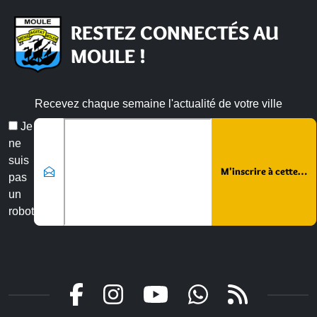
RESTEZ CONNECTÉS AU
MOULE !
Recevez chaque semaine l'actualité de votre ville
Email
Je
*
ne
suis
pas
un
robot
Veuillez laisser ce champ vide :