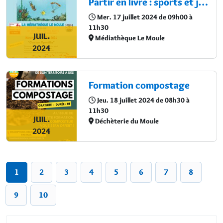
Partir en livre : sports et jeux
Mer. 17 juillet 2024 de 09h00 à
11h30
JUIL.
Médiathèque Le Moule
2024
Formation compostage
Jeu. 18 juillet 2024 de 08h30 à
11h30
JUIL.
Déchèterie du Moule
2024
1
2
3
4
5
6
7
8
9
10