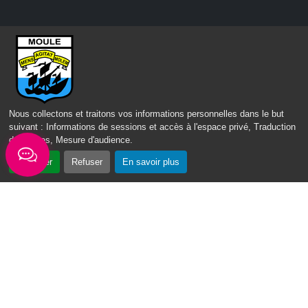
Nous contacter
Mairie du Moule,
rue Joffre 97 160 Le Moule
Tél.:
+590-(0)5.90.23.09.00
Nous collectons et traitons vos informations personnelles dans le but
suivant :
Informations de sessions et accès à l'espace privé, Traduction
Fax: +590-(0)5.90.23.68.73
des pages, Mesure d'audience
.
Envoyer un email
Accepter
Refuser
En savoir plus
Horaires d'ouverture
Lundi - mardi - jeudi :
de 8h à 13h et de 14h à 17h
Mercredi : de 7h30 à 13h30
Vendredi : de 8h à 13h
Intercommunalité