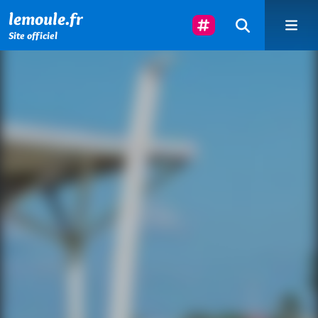
Menu principal
Contenu principal
Pied de page
Suivez-Nous
lemoule.fr
Site officiel