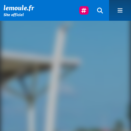
Menu principal
Contenu principal
Pied de page
Suivez-Nous
lemoule.fr
Site officiel