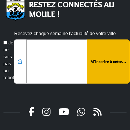
RESTEZ CONNECTÉS AU
MOULE !
Recevez chaque semaine l'actualité de votre ville
Email
Je
*
ne
suis
pas
un
robot
Veuillez laisser ce champ vide :