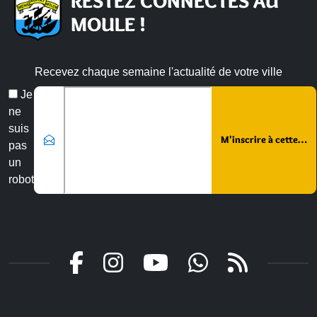
RESTEZ CONNECTÉS AU
MOULE !
Recevez chaque semaine l'actualité de votre ville
Veuillez laisser ce champ vide :
Email
Je
*
ne
suis
pas
un
robot