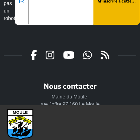
pas
un
robot
Nous contacter
Mairie du Moule,
rue Joffre 97 160 Le Moule
Tél.:
+590-(0)5.90.23.09.00
Fax: +590-(0)5.90.23.68.73
Envoyer un email