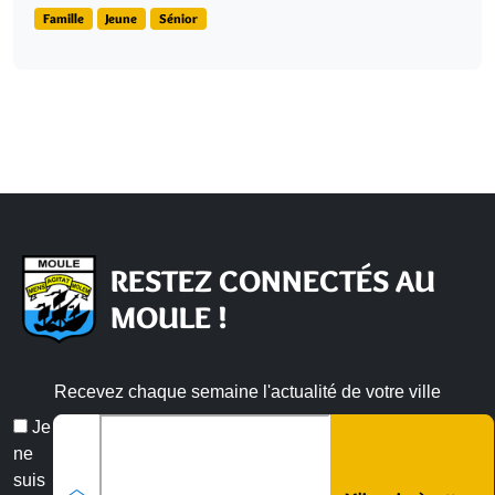
Famille
Jeune
Sénior
RESTEZ CONNECTÉS AU
MOULE !
Recevez chaque semaine l'actualité de votre ville
Veuillez laisser ce champ vide :
Email
Je
*
ne
suis