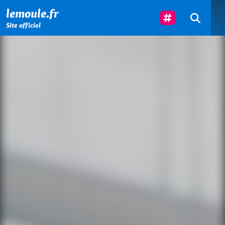
Menu principal
Contenu principal
Pied de page
Suivez-Nous
lemoule.fr
Site officiel