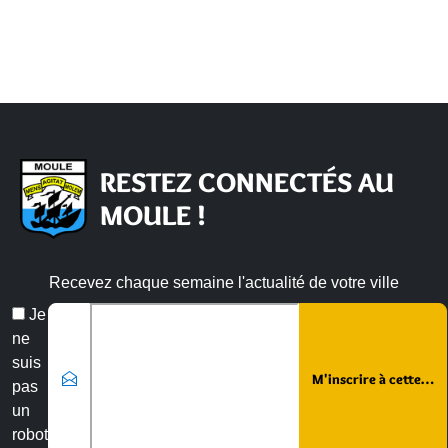
RESTEZ CONNECTÉS AU
MOULE !
Recevez chaque semaine l'actualité de votre ville
Email
Je
*
ne
suis
pas
un
robot