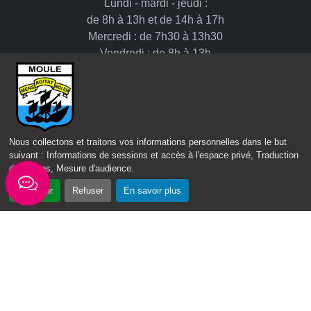
Lundi - mardi - jeudi :
de 8h à 13h et de 14h à 17h
Mercredi : de 7h30 à 13h30
Vendredi : de 8h à 13h
Intercommunalité
Communauté d’agglomération du Nord Grande-Terre
Nous collectons et traitons vos informations personnelles dans le but
Nos sites
suivant :
Informations de sessions et accès à l'espace privé, Traduction
des pages, Mesure d'audience
.
Portail des Médiathèques Nord Guadeloupe
Accepter
Refuser
En savoir plus