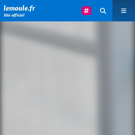
Menu principal
Contenu principal
Pied de page
Suivez-Nous
lemoule.fr
Site officiel