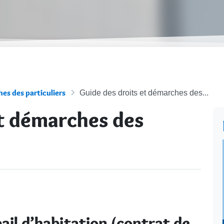
es des particuliers
Guide des droits et démarches des...
et démarches des
ail d’habitation (contrat de