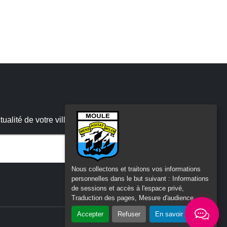
alité de votre ville
r ce champ vide :
Nous collectons et traitons vos informations
personnelles dans le but suivant :
Informations
de sessions et accès à l'espace privé,
Traduction des pages, Mesure d'audience
.
Accepter
Refuser
En savoir plus