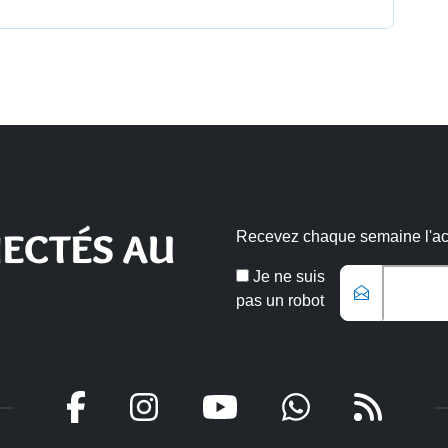
ECTÉS AU
Recevez chaque semaine l'actu
Veuillez laisse
Email
Je ne suis
*
pas un robot