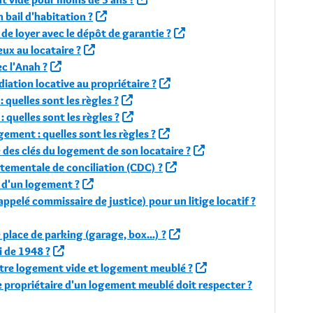
 bail d'habitation ?
s de loyer avec le dépôt de garantie ?
ieux au locataire ?
c l'Anah ?
iation locative au propriétaire ?
 quelles sont les règles ?
 quelles sont les règles ?
ement : quelles sont les règles ?
 des clés du logement de son locataire ?
rtementale de conciliation (CDC) ?
on d'un logement ?
 appelé commissaire de justice) pour un litige locatif ?
 place de parking (garage, box...) ?
i de 1948 ?
entre logement vide et logement meublé ?
le propriétaire d'un logement meublé doit respecter ?