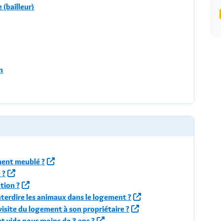
 (bailleur)
n
ement meublé ?
 ?
tion ?
interdire les animaux dans le logement ?
 visite du logement à son propriétaire ?
t vide pour moins de 3 ans ?