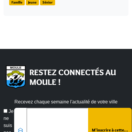
Famille
Jeune
Sénior
RESTEZ CONNECTÉS AU
MOULE !
Recevez chaque semaine l'actualité de votre ville
Email
Je
*
ne
suis