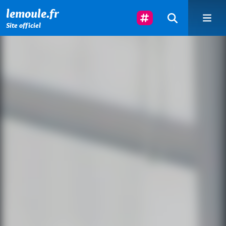
Menu principal
Contenu principal
Pied de page
Suivez-Nous
lemoule.fr
Site officiel