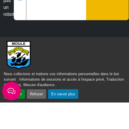
pas
un
robot
Veuillez laisser ce champ vide :
Nous collectons et traitons vos informations personnelles dans le but
Nous contacter
suivant :
Informations de sessions et accès à l'espace privé, Traduction
des pages, Mesure d'audience
.
Mairie du Moule,
rue Joffre 97 160 Le Moule
Accepter
Refuser
En savoir plus
Tél.:
+590-(0)5.90.23.09.00
Fax: +590-(0)5.90.23.68.73
Envoyer un email