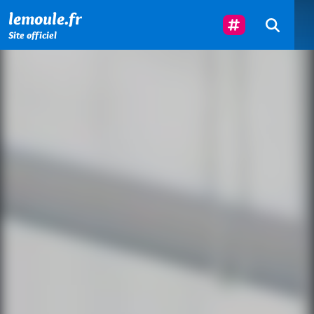
Menu principal
Contenu principal
Pied de page
Suivez-Nous
lemoule.fr
Site officiel