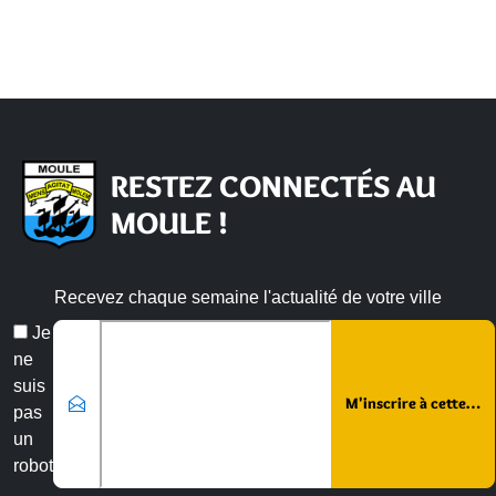
RESTEZ CONNECTÉS AU
MOULE !
Recevez chaque semaine l'actualité de votre ville
Veuillez laisser ce champ vide :
Email
Je
*
ne
suis
pas
un
robot