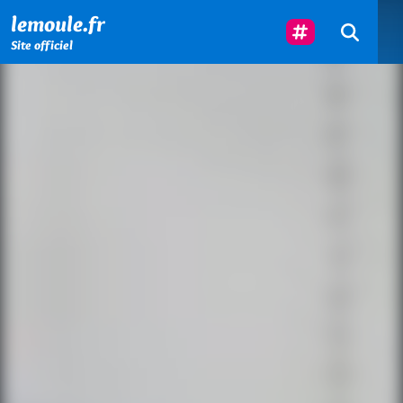
Menu principal
Contenu principal
Pied de page
Suivez-Nous
lemoule.fr
Site officiel