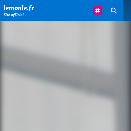
Menu principal
Contenu principal
Pied de page
Suivez-Nous
lemoule.fr
Site officiel