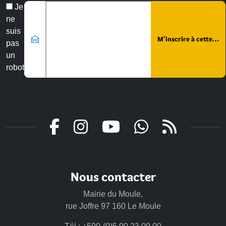
Veuillez laisser ce champ vide :
Email
Je
*
ne
suis
pas
un
robot
Nous contacter
Mairie du Moule,
rue Joffre 97 160 Le Moule