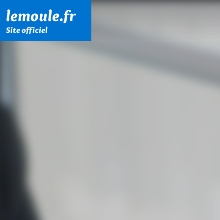
Menu principal
Contenu principal
Pied de page
lemoule.fr
Site officiel