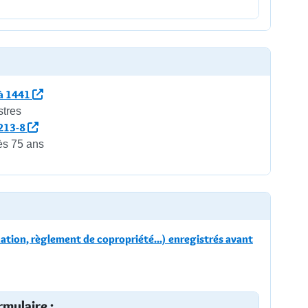
 à 1441
stres
L213-8
ès 75 ans
tion, règlement de copropriété...) enregistrés avant
rmulaire :