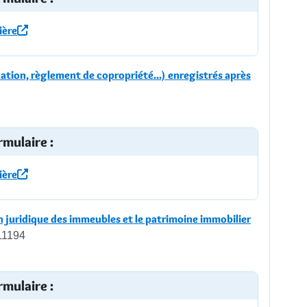
ière
tion, règlement de copropriété...) enregistrés après
rmulaire :
ière
 juridique des immeubles et le patrimoine immobilier
11194
rmulaire :