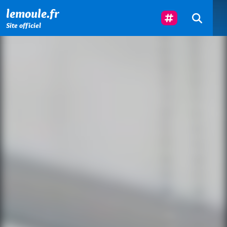
Menu principal
Contenu principal
Pied de page
Suivez-Nous
lemoule.fr
Site officiel