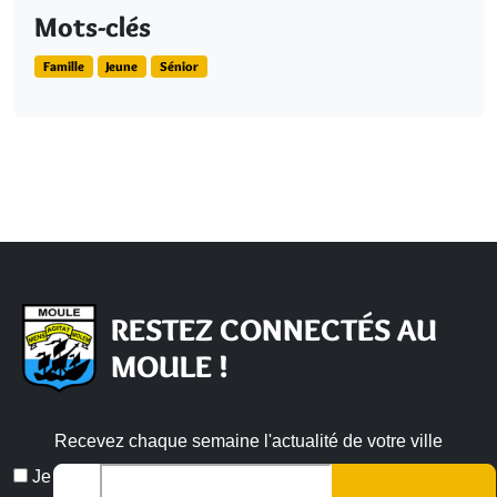
Mots-clés
Famille
Jeune
Sénior
RESTEZ CONNECTÉS AU
MOULE !
Recevez chaque semaine l'actualité de votre ville
Veuillez laisser ce champ vide :
Email
Je
*