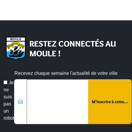
RESTEZ CONNECTÉS AU
MOULE !
Recevez chaque semaine l'actualité de votre ville
Veuillez laisser ce champ vide :
Email
Je
*
ne
suis
pas
un
robot