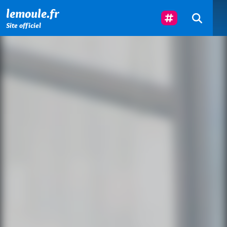
Menu principal
Contenu principal
Pied de page
Suivez-Nous
lemoule.fr
Site officiel