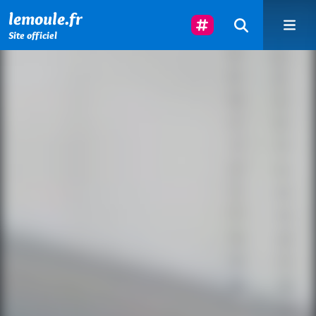
Menu principal
Contenu principal
Pied de page
Suivez-Nous
lemoule.fr
Site officiel