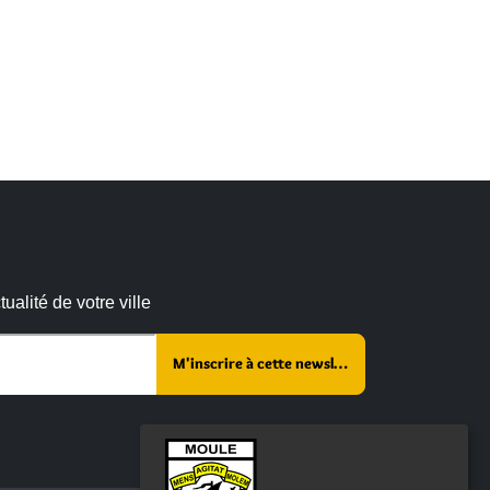
alité de votre ville
r ce champ vide :