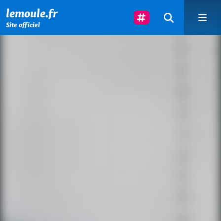
Menu principal
Contenu principal
Pied de page
Suivez-Nous
lemoule.fr
Site officiel