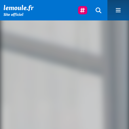
Menu principal
Contenu principal
Pied de page
Suivez-Nous
lemoule.fr
Site officiel