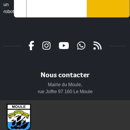
un
robot
Veuillez laisser ce champ vide :
Nous contacter
Mairie du Moule,
rue Joffre 97 160 Le Moule
Tél.:
+590-(0)5.90.23.09.00
Fax: +590-(0)5.90.23.68.73
Envoyer un email