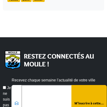
RESTEZ CONNECTÉS AU
MOULE !
Recevez chaque semaine l'actualité de votre ville
Email
Je
*
ne
suis
pas