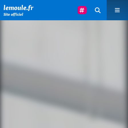
Menu principal
Contenu principal
Pied de page
Suivez-Nous
lemoule.fr
Site officiel