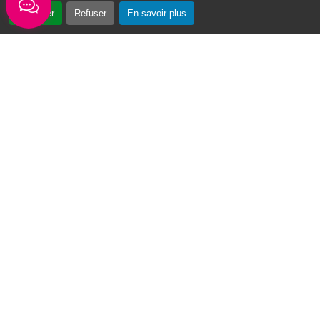
Accepter
Refuser
En savoir plus
Envoyer un email
Horaires d'ouverture
Lundi - mardi - jeudi :
de 8h à 13h et de 14h à 17h
Mercredi : de 7h30 à 13h30
Vendredi : de 8h à 13h
Intercommunalité
Communauté d’agglomération du Nord Grande-Terre
Nos sites
Portail des Médiathèques Nord Guadeloupe