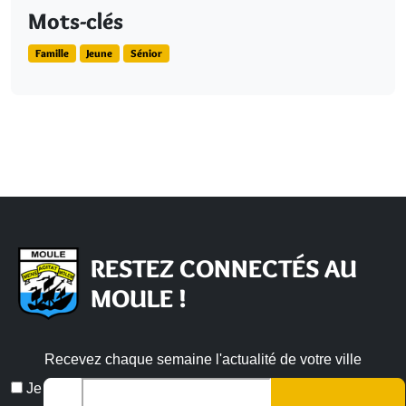
Mots-clés
Famille
Jeune
Sénior
RESTEZ CONNECTÉS AU
MOULE !
Recevez chaque semaine l'actualité de votre ville
Veuillez laisser ce champ vide :
Email
Je
*