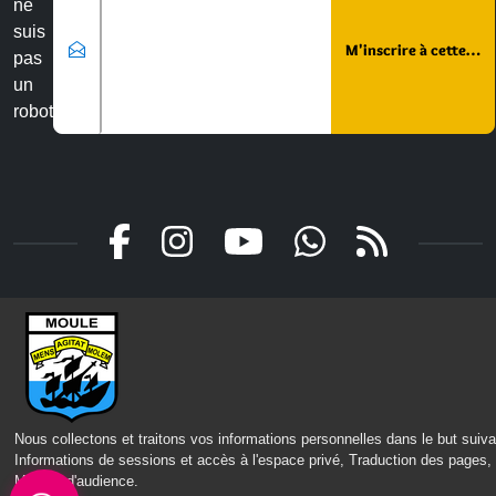
ne
suis
pas
un
robot
Nous contacter
Mairie du Moule,
rue Joffre 97 160 Le Moule
Nous collectons et traitons vos informations personnelles dans le but suiva
Tél.:
+590-(0)5.90.23.09.00
Informations de sessions et accès à l'espace privé, Traduction des pages,
Mesure d'audience
.
Fax: +590-(0)5.90.23.68.73