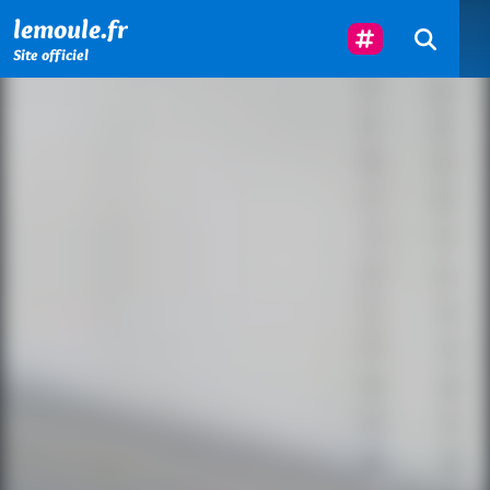
Menu principal
Contenu principal
Pied de page
Suivez-Nous
lemoule.fr
Site officiel