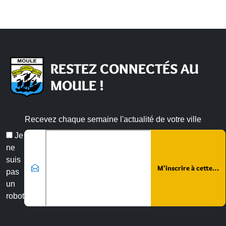
RESTEZ CONNECTÉS AU
MOULE !
Recevez chaque semaine l'actualité de votre ville
Veuillez laisser ce champ vide :
Email
Je
*
ne
suis
pas
un
robot