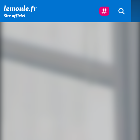
Menu principal
Contenu principal
Pied de page
Suivez-Nous
lemoule.fr
Site officiel