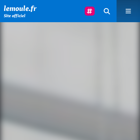
Menu principal
Contenu principal
Pied de page
Suivez-Nous
lemoule.fr
Site officiel