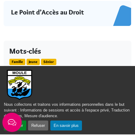
Le Point d’Accès au Droit
Mots-clés
Famille
Jeune
Sénior
Nous collectons et traitons vos informations personnelles dans le but
suivant :
Informations de sessions et accès à l'espace privé, Traduction
des pages, Mesure d'audience
.
Accepter
Refuser
En savoir plus
RESTEZ CONNECTÉS AU