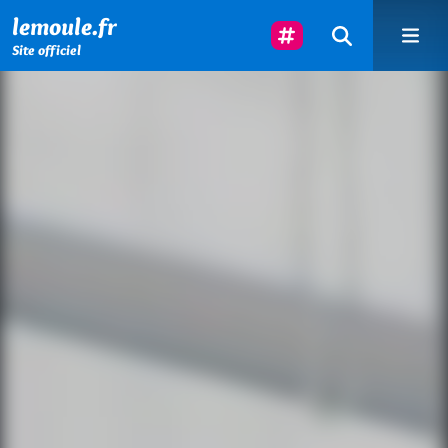
Menu principal
Contenu principal
Pied de page
Suivez-Nous
lemoule.fr
Site officiel